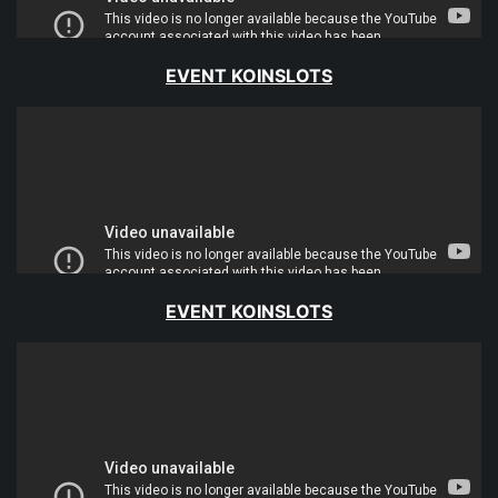
EVENT KOINSLOTS
EVENT KOINSLOTS