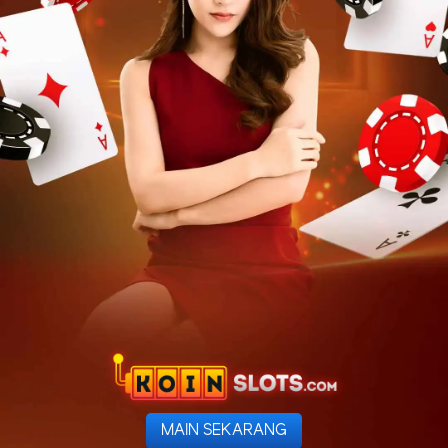
MAIN SEKARANG