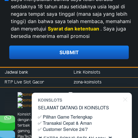
setidaknya 18 tahun atau setidaknya usia legal di
negara tempat saya tinggal (mana saja yang lebih
tinggi) dan bahwa saya telah membaca, memahami
dan menyetujui
Syarat dan ketentuan
. Saya juga
bersedia menerima email promosi
SUBMIT
Jadwal bank
Link Koinslots
RTP Live Slot Gacor
zona-koinslots
KOINSLOTS
SELAMAT DATANG DI KOINSLOTS
Koinslot menghadirkan beberapa permainan live casino
✅ Pilihan Game Terlengkap
dengan kerjasama melalui beberapa provider judi online
✅ Transaksi Cepat & Aman
terbaik di dunia, misalnya pragmatic play, evolution
✅ Customer Service 24/7
gaming, sbobet casino, WM Casino, Sexy Gaming, eBet,
PlayTech, dan berbagai macam jenis provider terbaik