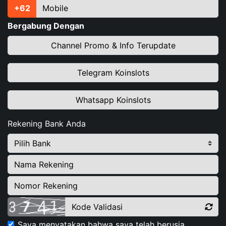
+62
Bergabung Dengan
Channel Promo & Info Terupdate
Telegram Koinslots
Whatsapp Koinslots
Rekening Bank Anda
Saya menyatakan bahwa saya telah berusia